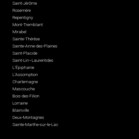
Saint-Jérôme
Rosemère
Repentigny
Mont-Tremblant
Mirabel
Sainte-Thérèse
Sainte-Anne-des-Plaines
Saint-Placide
Saint-Lin–Laurentides
L’Épiphanie
L’Assomption
Charlemagne
Mascouche
Bois-des-Filion
Lorraine
Blainville
Deux-Montagnes
Sainte-Marthe-sur-le-Lac
gestion des médias sociaux